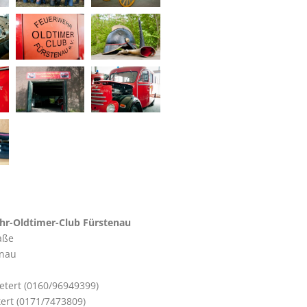
hr-Oldtimer-Club Fürstenau
aße
enau
etert (0160/96949399)
tert (0171/7473809)