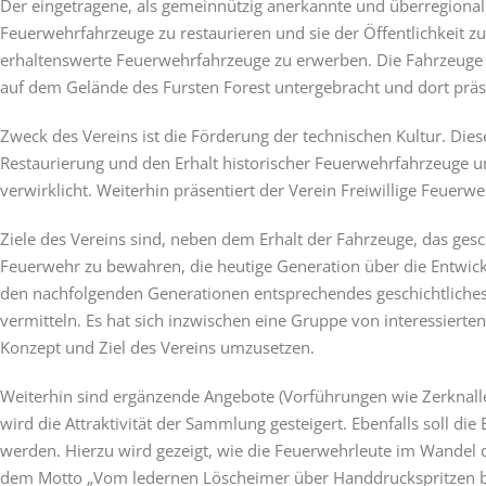
Der eingetragene, als gemeinnützig anerkannte und überregional tä
Feuerwehrfahrzeuge zu restaurieren und sie der Öffentlichkeit 
erhaltenswerte Feuerwehrfahrzeuge zu erwerben. Die Fahrzeuge
auf dem Gelände des Fursten Forest untergebracht und dort präse
Zweck des Vereins ist die Förderung der technischen Kultur. Die
Restaurierung und den Erhalt historischer Feuerwehrfahrzeuge u
verwirklicht. Weiterhin präsentiert der Verein Freiwillige Feuer
Ziele des Vereins sind, neben dem Erhalt der Fahrzeuge, das ge
Feuerwehr zu bewahren, die heutige Generation über die Entwic
den nachfolgenden Generationen entsprechendes geschichtliches 
vermitteln. Es hat sich inzwischen eine Gruppe von interessierten
Konzept und Ziel des Vereins umzusetzen.
Weiterhin sind ergänzende Angebote (Vorführungen wie Zerknalle
wird die Attraktivität der Sammlung gesteigert. Ebenfalls soll di
werden. Hierzu wird gezeigt, wie die Feuerwehrleute im Wandel 
dem Motto „Vom ledernen Löscheimer über Handdruckspritzen b