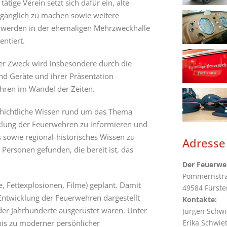
tige Verein setzt sich dafür ein, alte
zugänglich zu machen sowie weitere
 werden in der ehemaligen Mehrzweckhalle
ntiert.
ser Zweck wird insbesondere durch die
nd Geräte und ihrer Präsentation
wehren im Wandel der Zeiten.
schichtliche Wissen rund um das Thema
klung der Feuerwehren zu informieren und
sowie regional-historisches Wissen zu
Adresse
 Personen gefunden, die bereit ist, das
Der Feuerwe
Pommernstr
, Fettexplosionen, Filme) geplant. Damit
49584 Fürst
e Entwicklung der Feuerwehren dargestellt
Kontakte:
der Jahrhunderte ausgerüstet waren. Unter
Jürgen Schwi
Erika Schwie
is zu moderner persönlicher