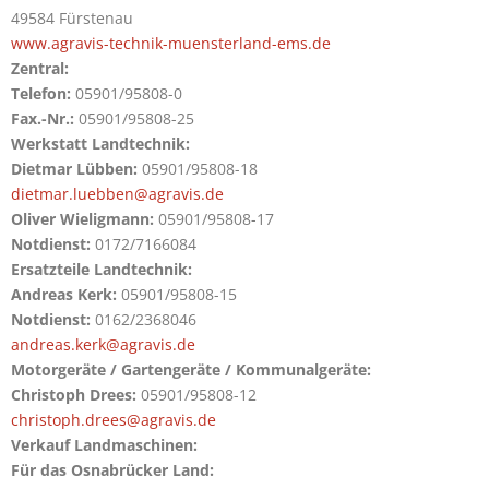
49584 Fürstenau
www.agravis-technik-muensterland-ems.de
Zentral:
Telefon:
05901/95808-0
Fax.-Nr.:
05901/95808-25
Werkstatt Landtechnik:
Dietmar Lübben:
05901/95808-18
dietmar.luebben@agravis.de
Oliver Wieligmann:
05901/95808-17
Notdienst:
0172/7166084
Ersatzteile Landtechnik:
Andreas Kerk:
05901/95808-15
Notdienst:
0162/2368046
andreas.kerk@agravis.de
Motorgeräte / Gartengeräte / Kommunalgeräte:
Christoph Drees:
05901/95808-12
christoph.drees@agravis.de
Verkauf Landmaschinen:
Für das Osnabrücker Land: